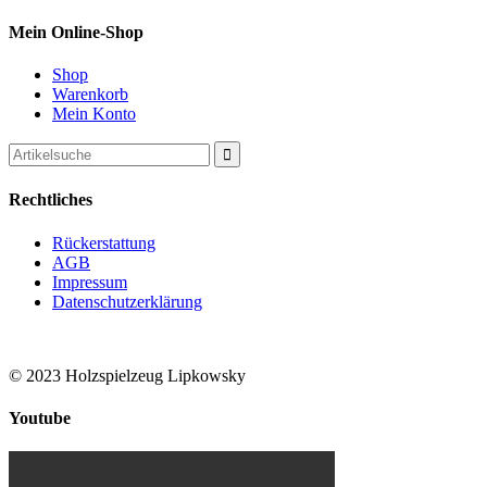
der
Produktseite
Mein Online-Shop
gewählt
werden
Shop
Warenkorb
Mein Konto
Search
for:
Rechtliches
Rückerstattung
AGB
Impressum
Datenschutzerklärung
© 2023 Holzspielzeug Lipkowsky
Youtube