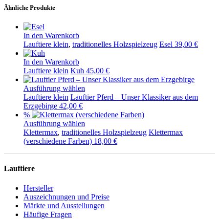
Ähnliche Produkte
In den Warenkorb
Lauftiere klein
,
traditionelles Holzspielzeug
Esel
39,00
€
In den Warenkorb
Lauftiere klein
Kuh
45,00
€
Ausführung wählen
Dieses
Lauftiere klein
Lauftier Pferd – Unser Klassiker aus dem
Produkt
Erzgebirge
42,00
€
weist
%
mehrere
Ausführung wählen
Varianten
Dieses
Klettermax
,
traditionelles Holzspielzeug
Klettermax
auf.
Produkt
(verschiedene Farben)
18,00
€
Die
weist
Optionen
mehrere
können
Varianten
Lauftiere
auf
auf.
der
Die
Hersteller
Produktseite
Optionen
Auszeichnungen und Preise
gewählt
können
Märkte und Ausstellungen
werden
auf
Häufige Fragen