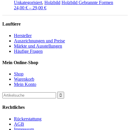
Dieses
Unkategorisiert
,
Holzbild
Holzbild Gebrannte Formen
Produkt
24,00
€
–
29,00
€
weist
mehrere
Varianten
Lauftiere
auf.
Die
Hersteller
Optionen
Auszeichnungen und Preise
können
Märkte und Ausstellungen
auf
Häufige Fragen
der
Produktseite
Mein Online-Shop
gewählt
werden
Shop
Warenkorb
Mein Konto
Search
for:
Rechtliches
Rückerstattung
AGB
Impressum