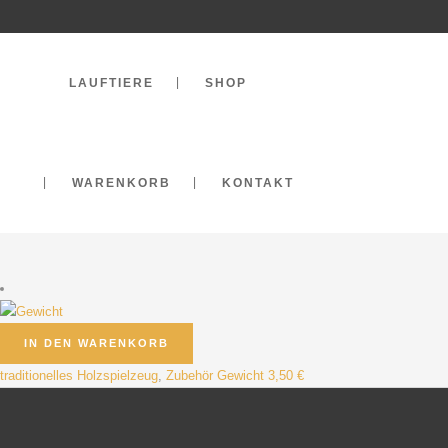
LAUFTIERE
SHOP
WARENKORB
KONTAKT
IN DEN WARENKORB
traditionelles Holzspielzeug
,
Zubehör
Gewicht
3,50
€